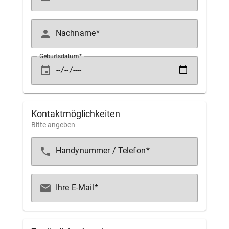
person
Nachname
Geburtsdatum
event
Kontaktmöglichkeiten
Bitte angeben
phone
Handynummer / Telefon
email
Ihre E-Mail